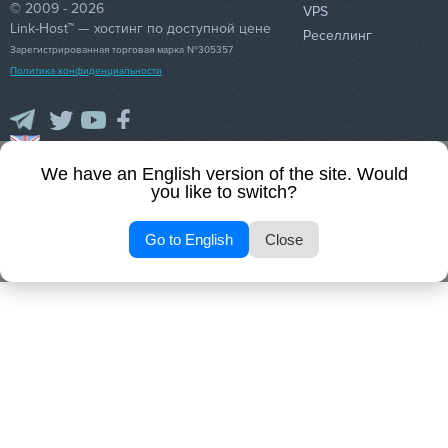
© 2009 - 2026
VPS
Link-Host™ — хостинг по доступной цене
Реселлинг
Зарегистрированная торговая марка №305357
Политика конфиденциальности
89
0.93
45
We have an English version of the site. Would
you like to switch?
Go to English
Close