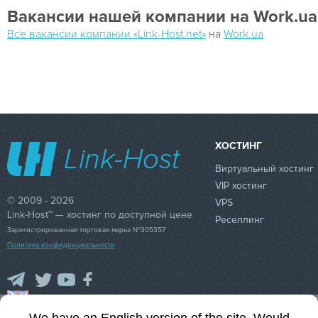
Вакансии нашей компании на Work.ua
Все вакансии компании «Link-Host.net»
на
Work.ua
ХОСТИНГ
Виртуальный хостинг
VIP хостинг
© 2009 - 2026
VPS
Link-Host™ — хостинг по доступной цене
Реселлинг
Зарегистрированная торговая марка №305357
Политика конфиденциальности
89
0.93
45