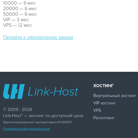
10000 — 9 мес
20000 — 6 мес
50000 — 6 мес
VIP — 3 мес
VPS — 12 мес
Перейти к оформлению заказа
ХОСТИНГ
Виртуальный хостинг
VIP хостинг
© 2009 - 2026
VPS
Link-Host™ — хостинг по доступной цене
Реселлинг
Зарегистрированная торговая марка №305357
Политика конфиденциальности
89
0.93