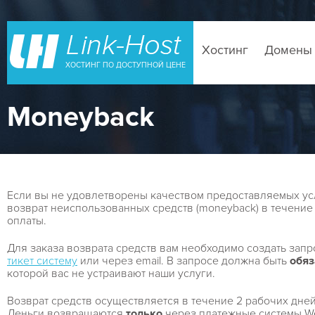
Хостинг
Домены
ХОСТИНГ ПО ДОСТУПНОЙ ЦЕНЕ
Moneyback
Если вы не удовлетворены качеством предоставляемых услу
возврат неиспользованных средств (moneyback) в течени
оплаты.
Для заказа возврата средств вам необходимо создать зап
тикет систему
или через email. В запросе должна быть
обяз
которой вас не устраивают наши услуги.
Возврат средств осуществляется в течение 2 рабочих дней
Деньги возвращаются
только
через платежные системы W