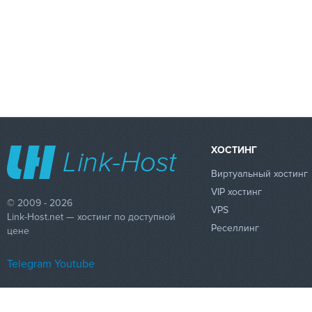
ХОСТИНГ
Виртуальный хостинг
VIP хостинг
© 2009 - 2026
VPS
Link-Host.net — хостинг по доступной
Реселлинг
цене
Telegram
Youtube