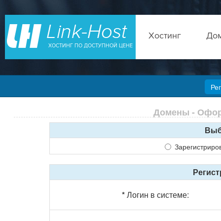
Хостинг
До
ХОСТИНГ ПО ДОСТУПНОЙ ЦЕНЕ
Ре
Домены - Оформ
Выб
Зарегистриро
Регис
*
Логин в системе: