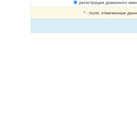
регистрация доменного име
- поля, отмеченные дан
*